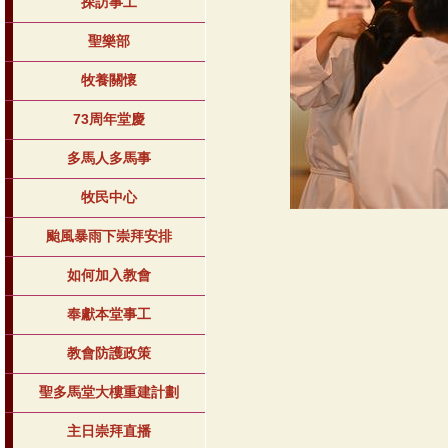
探訪事工
聖樂部
牧養關懷
73周年堂慶
多馬人多馬事
牧民中心
颱風暴雨下崇拜安排
如何加入教會
奉獻本堂事工
教會防護政策
聖多馬堂大樓重建計劃
主日崇拜直播