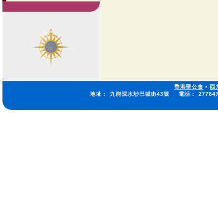
香港聖公會
•
西
地址：
九龍深水埗巴域街43號
電話：
27784