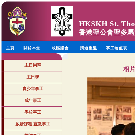
HKSKH St. Tho
香港聖公會聖多馬
主頁
關於本堂
牧區議會
講道重溫
事工輪值表
主日崇拜
相片
主日學
青少年事工
成年事工
學校事工
啟發課程 宣教事工