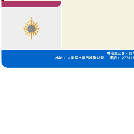
香港聖公會
•
西
地址：
九龍深水埗巴域街43號
電話：
27784