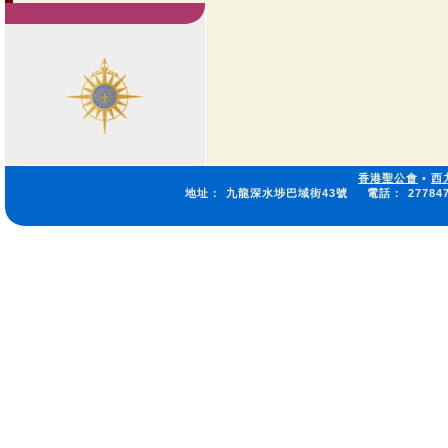
香港聖公會
•
西
地址：
九龍深水埗巴域街43號
電話：
27784