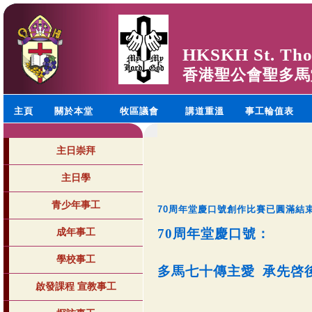
HKSKH St. Tho
香港聖公會聖多馬
主頁
關於本堂
牧區議會
講道重溫
事工輪值表
主日崇拜
主日學
青少年事工
70周年堂慶口號創作比賽已圓滿結
成年事工
70周年堂慶口號：
學校事工
多馬七十傳主愛
承先啓
啟發課程 宣教事工