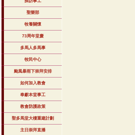
探訪事工
聖樂部
牧養關懷
73周年堂慶
多馬人多馬事
牧民中心
颱風暴雨下崇拜安排
如何加入教會
奉獻本堂事工
教會防護政策
聖多馬堂大樓重建計劃
主日崇拜直播