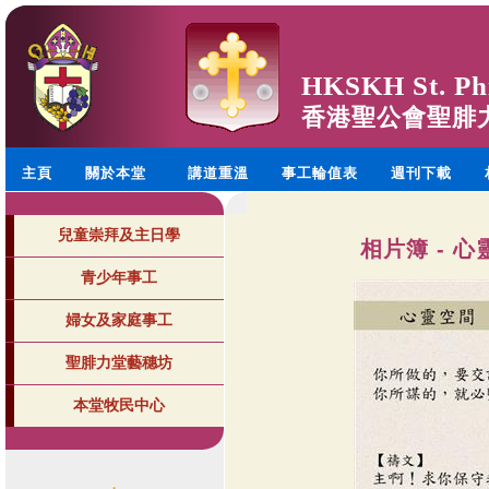
HKSKH St. Phi
香港聖公會聖腓
主頁
關於本堂
講道重溫
事工輪值表
週刊下載
兒童崇拜及主日學
相片簿 - 心
青少年事工
婦女及家庭事工
聖腓力堂藝穗坊
本堂牧民中心