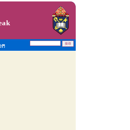
eak
我們