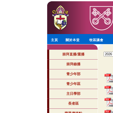
主頁
關於本堂
牧區議會
崇拜直播/重播
崇拜錄播
青少年部
青少年區
主日學部
長者區