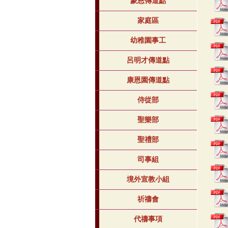
蒙恩傳道點
家庭區
幼稚園事工
呂明才傳道點
康恩園傳道點
侍從部
聖樂部
聖禮部
司事組
境外宣教小組
祈禱會
代禱事項