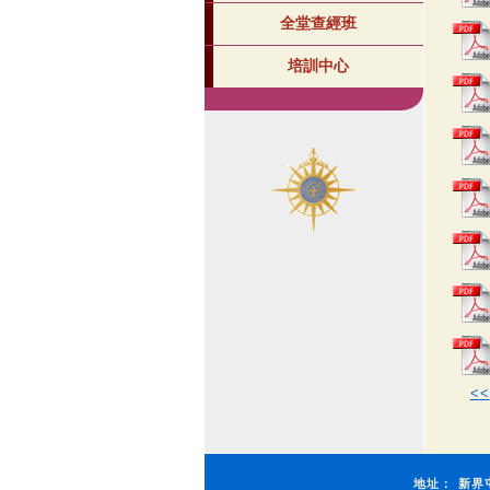
全堂查經班
培訓中心
<<
地址：
新界