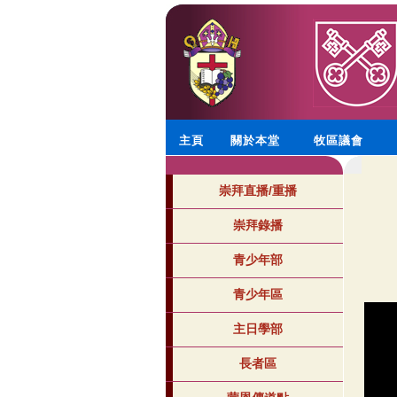
主頁
關於本堂
牧區議會
崇拜直播/重播
崇拜錄播
青少年部
青少年區
主日學部
長者區