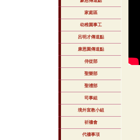
蒙恩傳道點
家庭區
幼稚園事工
呂明才傳道點
康恩園傳道點
侍從部
聖樂部
聖禮部
司事組
境外宣教小組
祈禱會
代禱事項