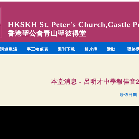
HKSKH St. Peter's Church,Castle P
香港聖公會青山聖彼得堂
講道重溫
事工輪值表
週刊下載
相片簿
活動
聯絡
本堂消息 - 呂明才中學報佳音2
發佈日期: 