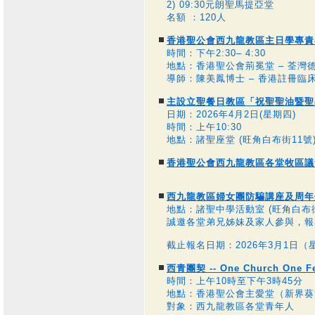
2) 09:30元朗聖馬提亞堂
名額 ：120人
香港聖公會西九龍教區主日學專責
時間：下午2:30– 4:30
地點：香港聖公會荊冕堂 – 荃灣
導師：陳美鳳博士 – 香港註冊臨
主設立聖餐日教區「祝聖聖油暨聖
日期：2026年4月2日(星期四)
時間：上午10:30
地點：諸聖座堂 (旺角白布街11號
香港聖公會西九龍教區各堂牧區議
西九龍教區婦女團防騙講座及周
地點：諸聖中學活動室 (旺角白布街
誠邀各堂弟兄姊妹及家人參與，報
截止報名日期：2026年3月1日（
西青團契 -- One Church One Fe
時間：上午10時至下午3時45分
地點：香港聖公會主愛堂（新界葵
對象：西九龍教區各堂青年人