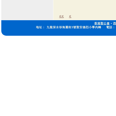
<<
<
香港聖公會
•
地址：
九龍深水埗海麗街3號聖安德烈小學內轉
電話：