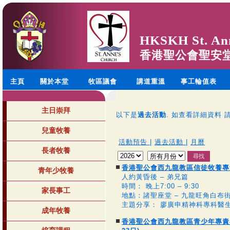
HKSKH St. An
香港聖公會聖安
主頁
關於本堂
牧區議會
講道重溫
事工輪值表
主日崇拜
以下是
過去活動
. 如查看詳細資料 
兒童牧養
活動預告
|
過去活動
|
月曆
長者牧養
香港聖公會西九龍教區信徒牧養專
青年少牧養
人約黃昏後 – 弟兄篇
時間： 晚上7:00 – 9:30
家長事工
地點：諸聖座堂 – 九龍旺角白布街
主題分享： 廖廣申精神科專科醫
成年牧養
香港聖公會西九龍教區青少年專責小組主