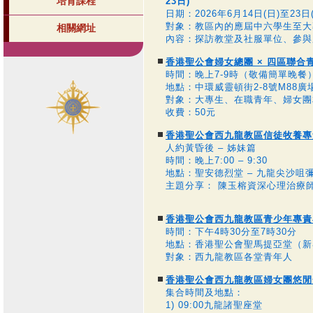
培育課程
23日)
日期：2026年6月14日(日)至2
對象：教區內的應屆中六學生至大
相關網址
內容：探訪教堂及社服單位、參與
香港聖公會婦女總團 × 四區聯合
時間：晚上7-9時（敬備簡單晚餐
地點：中環威靈頓街2-8號M88廣場
對象：大專生、在職青年、婦女團
收費：50元
香港聖公會西九龍教區信徒牧養專
人約黃昏後 – 姊妹篇
時間：晚上7:00 – 9:30
地點：聖安德烈堂 – 九龍尖沙咀彌
主題分享： 陳玉榕資深心理治療
香港聖公會西九龍教區青少年專責小組主辦西
時間：下午4時30分至7時30分
地點：香港聖公會聖馬提亞堂（新
對象：西九龍教區各堂青年人
香港聖公會西九龍教區婦女團悠閒
集合時間及地點：
1) 09:00九龍諸聖座堂