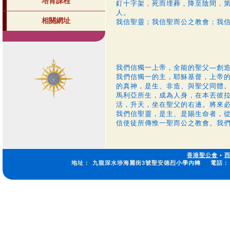
培育課程
釘十字架，死而埋葬，降至陰間，
人。
相關網址
我信聖靈；我信聖而公之教會；我
我們信獨一上帝，全能的聖父—創
我們信獨一的主，耶穌基督，上帝
的真神，是生、非造、與聖父同體
馬利亞所生，成為人身，在本丟彼
活，升天，坐在聖父的右邊。將來
我們信聖靈，是主、是賜生命者，
信使徒所傳惟一聖而公之教會。我
香港聖公會
•
地址：
九龍深水埗海麗街3號聖安德烈小學內轉
電話：