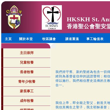
HKSKH St. An
香港聖公會聖安
主頁
關於本堂
牧區議會
講道重溫
事工輪值表
主日崇拜
兒童牧養
我們持守舊、新約聖經為包含一切
長者牧養
經則為基督徒信仰的認證聲明；相
得以施行。我們相信歷史流傳的主
青年少牧養
合一。
家長事工
成年牧養
我信上帝，即全能之聖父，創造天
我信其獨生之聖子，我主耶穌基督