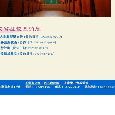
5 大主教聖誕文告
(發佈日期:
)
2025年12月22日
院將臨期牧函
(發佈日期:
)
2025年12月03日
同行計劃
(發佈日期:
)
2020年6月19日
派發福袋教堂
(發佈日期:
)
2020年6月16日
香港聖公會
•
西九龍教區
•
香港聖公會基愛堂
沙灣廣利道17號
電話：
27298165
傳真：
27200919
電郵地址：
skhkoc@