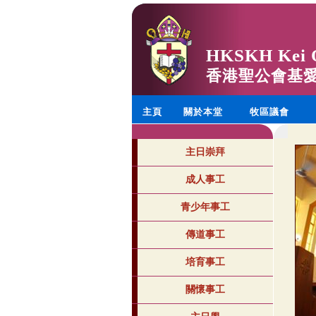
HKSKH Kei 
香港聖公會基
主頁
關於本堂
牧區議會
主日崇拜
成人事工
青少年事工
傳道事工
培育事工
關懷事工