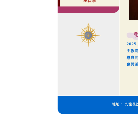
主日學
202
主教
恩典
參與
地址：
九龍長