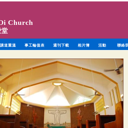
Oi Church
愛堂
講道重溫
事工輪值表
週刊下載
相片簿
活動
聯絡